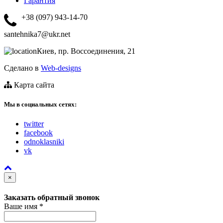
Гарантия
+38 (097) 943-14-70
santehnika7@ukr.net
Киев, пр. Воссоединения, 21
Сделано в
Web-designs
Карта сайта
Мы в социальных сетях:
twitter
facebook
odnoklasniki
vk
×
Заказать обратный звонок
Ваше имя
*