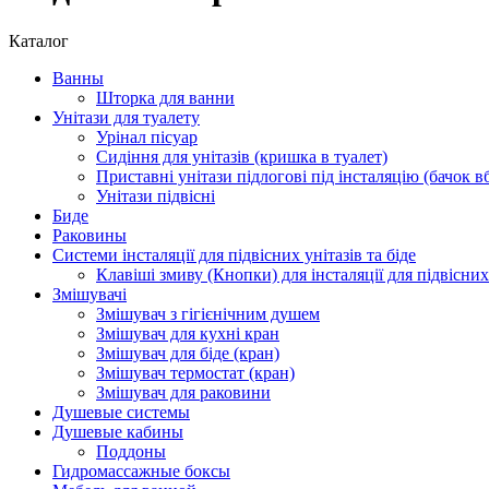
Каталог
Ванны
Шторка для ванни
Унітази для туалету
Урінал пісуар
Сидіння для унітазів (кришка в туалет)
Приставні унітази підлогові під інсталяцію (бачок 
Унітази підвісні
Биде
Раковины
Системи інсталяції для підвісних унітазів та біде
Клавіші змиву (Кнопки) для інсталяції для підвісних
Змішувачі
Змішувач з гігієнічним душем
Змішувач для кухні кран
Змішувач для біде (кран)
Змішувач термостат (кран)
Змішувач для раковини
Душевые системы
Душевые кабины
Поддоны
Гидромассажные боксы