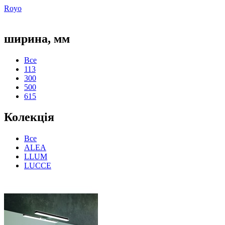
Royo
ширина, мм
Все
113
300
500
615
Колекція
Все
ALEA
LLUM
LUCCE