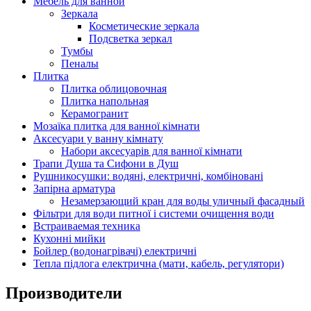
Мебель для ванной
Зеркала
Косметические зеркала
Подсветка зеркал
Тумбы
Пеналы
Плитка
Плитка облицовочная
Плитка напольная
Керамогранит
Мозаїка плитка для ванної кімнати
Аксесуари у ванну кімнату
Набори аксесуарів для ванної кімнати
Трапи Душа та Сифони в Душ
Рушникосушки: водяні, електричні, комбіновані
Запірна арматура
Незамерзающий кран для воды уличный фасадный
Фільтри для води питної і системи очищення води
Встраиваемая техника
Кухонні мийки
Бойлер (водонагрівачі) електричні
Тепла підлога електрична (мати, кабель, регулятори)
Производители