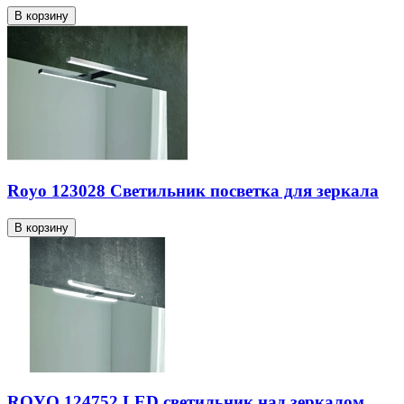
Royo 123028 Светильник посветка для зеркала
ROYO 124752 LED светильник над зеркалом