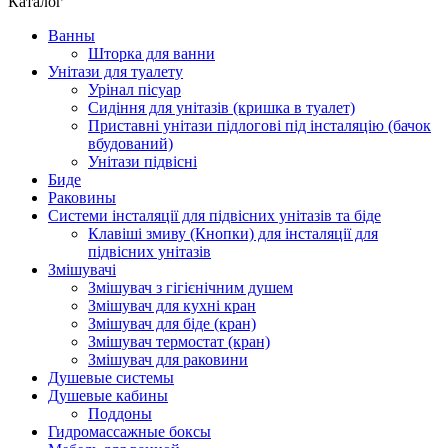
Каталог
Ванны
Шторка для ванни
Унітази для туалету
Урінал пісуар
Сидіння для унітазів (кришка в туалет)
Приставні унітази підлогові під інсталяцію (бачок
вбудований)
Унітази підвісні
Биде
Раковины
Системи інсталяції для підвісних унітазів та біде
Клавіші змиву (Кнопки) для інсталяції для
підвісних унітазів
Змішувачі
Змішувач з гігієнічним душем
Змішувач для кухні кран
Змішувач для біде (кран)
Змішувач термостат (кран)
Змішувач для раковини
Душевые системы
Душевые кабины
Поддоны
Гидромассажные боксы