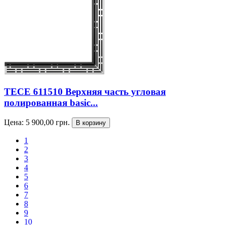
TECE 611510 Верхняя часть угловая
полированная basic...
Цена:
5 900,00
грн.
1
2
3
4
5
6
7
8
9
10