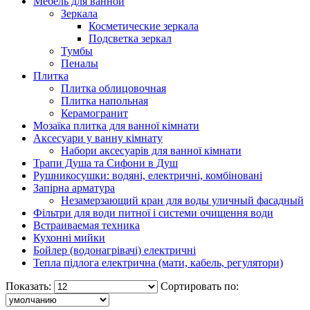
Мебель для ванной
Зеркала
Косметические зеркала
Подсветка зеркал
Тумбы
Пеналы
Плитка
Плитка облицовочная
Плитка напольная
Керамогранит
Мозаїка плитка для ванної кімнати
Аксесуари у ванну кімнату
Набори аксесуарів для ванної кімнати
Трапи Душа та Сифони в Душ
Рушникосушки: водяні, електричні, комбіновані
Запірна арматура
Незамерзающий кран для воды уличный фасадный
Фільтри для води питної і системи очищення води
Встраиваемая техника
Кухонні мийки
Бойлер (водонагрівачі) електричні
Тепла підлога електрична (мати, кабель, регулятори)
Показать:
Сортировать по: