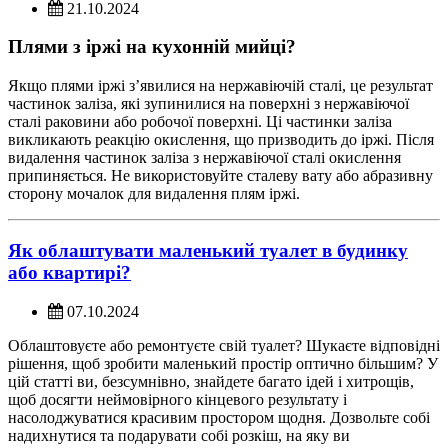
21.10.2024
Плями з іржі на кухонній мийці?
Якщо плями іржі з’явилися на нержавіючій сталі, це результат
частинок заліза, які зупинилися на поверхні з нержавіючої
сталі раковини або робочої поверхні. Ці частинки заліза
викликають реакцію окислення, що призводить до іржі. Після
видалення частинок заліза з нержавіючої сталі окислення
припиняється. Не використовуйте сталеву вату або абразивну
сторону мочалок для видалення плям іржі.
Як облаштувати маленький туалет в будинку
або квартирі?
07.10.2024
Облаштовуєте або ремонтуєте свій туалет? Шукаєте відповідні
рішення, щоб зробити маленький простір оптично більшим? У
цій статті ви, безсумнівно, знайдете багато ідей і хитрощів,
щоб досягти неймовірного кінцевого результату і
насолоджуватися красивим простором щодня. Дозвольте собі
надихнутися та подарувати собі розкіш, на яку ви