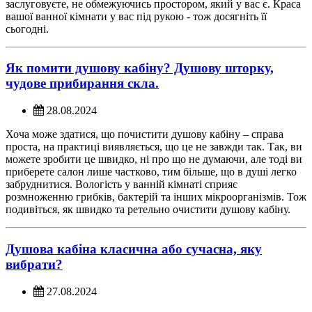
заслуговуєте, не обмежуючись простором, який у вас є. Краса
вашої ванної кімнати у вас під рукою - тож досягніть її
сьогодні.
Як помити душову кабіну? Душову шторку,
чудове прибирання скла.
28.08.2024
Хоча може здатися, що почистити душову кабіну – справа
проста, на практиці виявляється, що це не завжди так. Так, ви
можете зробити це швидко, ні про що не думаючи, але тоді ви
приберете салон лише частково, тим більше, що в душі легко
забруднитися. Вологість у ванній кімнаті сприяє
розмноженню грибків, бактерій та інших мікроорганізмів. Тож
подивіться, як швидко та ретельно очистити душову кабіну.
Душова кабіна класична або сучасна, яку
вибрати?
27.08.2024