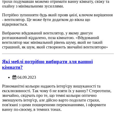
трохи подумавши можемо отримати ванну кімнату, свіжу та
охайну з мінімальними зусиллями.
Потрібно зупинияти будь який прояв
цвілі
, ключом вирішення
- вентилятор. Це може бути додатком до вікна що
відкривається.
Вибраючи вбудований вентилятор, у якому двигун
розташований віддалено, поза кімнатою. «Вбудований
вентилятор має мінімальний рівень шуму, який не такий
страшний, як шум, який створюють звичайні вентилятори»
Які меблі потрібно вибирати для ванної
кімнати?
04.09.2023
Різноманітні кольори надають інтер'єру вишуканості та
ексклюзивності. Так чому б не взяти їх у ванну? Стереотипи,
звичайно, свідчать про те, що темні кольори оптично
зменшують інтер'єр, але дійсно варто подолати страхи,
пов'язані з цими поширеними переконаннями, і оформити
ванну по-своєму, в темних тонах.