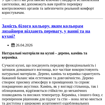
сантехніки, які допоможуть вам пройти перевірку
контролюючих органів та забезпечити реальний комфорт
користувачам.
Замість білого кольору, яким кольорам
дизайнери віддають перевагу, у ванні та на
кухні?
26.04.2026
Натуральні матеріали на кухні – дерево, камінь та
кераміка
.
Сучасні кухні, що поєднують передову функціональність і
затишок домашнього вогнища, все частіше використовують
натуральні матеріали. Дерево, камінь та кераміка гарантують
бажаний баланс між естетикою та довговічністю. Дерево
створює приємну атмосферу в приміщеннях та сприяє
покращенню акустики. Камінь, як у вигляді стільниць, так і
облицювання, відрізняється стійкістю до механічних
пошкоджень та високих температур. Кераміка, з іншого боку, є
перевіреним рішенням для підлог та стін – вона легко миється
та доступна у широкому асортименті оздоблювальних