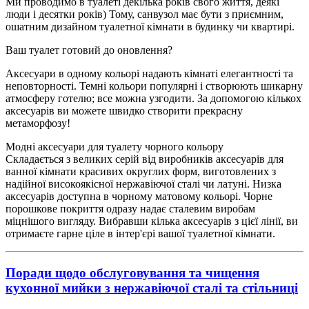
Ми проводимо в туалеті декілька років свого життя, деякі
люди і десятки років) Тому, санвузол має бути з приємним,
ошатним дизайном туалетної кімнати в будинку чи квартирі.
Ваш туалет готовий до оновлення?
Аксесуари в одному кольорі надають кімнаті елегантності та
неповторності. Темні кольори популярні і створюють шикарну
атмосферу готелю; все можна узгодити. За допомогою кількох
аксесуарів ви можете швидко створити прекрасну
метаморфозу!
Модні аксесуари для туалету чорного кольору
Складається з великих серій від виробників аксесуарів для
ванної кімнати красивих округлих форм, виготовлених з
надійної високоякісної нержавіючої сталі чи латуні. Низка
аксесуарів доступна в чорному матовому кольорі. Чорне
порошкове покриття одразу надає сталевим виробам
міцнішого вигляду. Вибравши кілька аксесуарів з цієї лінії, ви
отримаєте гарне ціле в інтер'єрі вашої туалетної кімнати.
Поради щодо обслуговування та чищення
кухонної мийки з нержавіючої сталі та стільниці