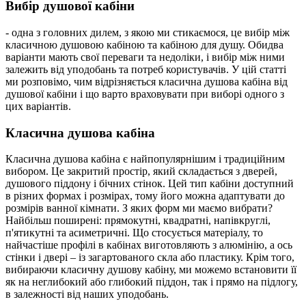
Вибір душової кабіни
- одна з головних дилем, з якою ми стикаємося, це вибір між
класичною душовою кабіною та кабіною для душу. Обидва
варіанти мають свої переваги та недоліки, і вибір між ними
залежить від уподобань та потреб користувачів. У цій статті
ми розповімо, чим відрізняється класична душова кабіна від
душової кабіни і що варто враховувати при виборі одного з
цих варіантів.
Класична душова кабіна
Класична душова кабіна є найпопулярнішим і традиційним
вибором. Це закритий простір, який складається з дверей,
душового піддону і бічних стінок. Цей тип кабіни доступний
в різних формах і розмірах, тому його можна адаптувати до
розмірів ванної кімнати. З яких форм ми маємо вибрати?
Найбільш поширені: прямокутні, квадратні, напівкруглі,
п'ятикутні та асиметричні. Що стосується матеріалу, то
найчастіше профілі в кабінах виготовляють з алюмінію, а ось
стінки і двері – із загартованого скла або пластику. Крім того,
вибираючи класичну душову кабіну, ми можемо встановити її
як на неглибокий або глибокий піддон, так і прямо на підлогу,
в залежності від наших уподобань.