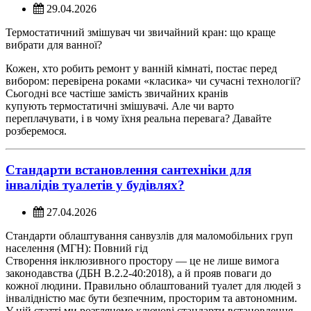
29.04.2026
Термостатичний змішувач чи звичайний кран: що краще
вибрати для ванної?
Кожен, хто робить ремонт у ванній кімнаті, постає перед
вибором: перевірена роками «класика» чи сучасні технології?
Сьогодні все частіше замість звичайних кранів
купують
термостатичні змішувачі
. Але чи варто
переплачувати, і в чому їхня реальна перевага? Давайте
розберемося.
Стандарти встановлення сантехніки для
інвалідів туалетів у будівлях?
27.04.2026
Стандарти облаштування санвузлів для маломобільних груп
населення (МГН): Повний гід
Створення інклюзивного простору — це не лише вимога
законодавства (ДБН В.2.2-40:2018), а й прояв поваги до
кожної людини. Правильно облаштований туалет для людей з
інвалідністю має бути безпечним, просторим та автономним.
У цій статті ми розглянемо ключові стандарти встановлення