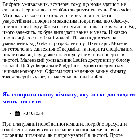
Вибрати умивальник, всупереч тому, що може здатися, не
складно. Перш за все, потрібно звернути увагу на його якість.
Матеріал, з якого виготовлено виріб, повинен бути
ударостійким і покритим захисним покриттям, що обмежує
прилипання бруду. Форма і тип умивальника теж важливі. Від
цього залежить, як буде виглядати ванна кімната. Цікавою
пропозицією є настільні моделі. Тільки подивіться на
умивальник від Geberit, розроблений у Швейцарії. Модель
виготовлена з сантехнічної кераміки та покрита спеціальним
покриттям від бруду, яке полегшує утримання поверхні в
чистоті. Маленький умивальник Laufen доступний у білому
кольорі. Цей універсальний відтінок чудово поєднується з
іншими кольорами. Оформляючи маленьку ванну кімнату,
також зверніть увагу на маленькі ванни Laufen.
Як створити ванну кімнату, яку легко доглядати,
мити, чистити
18.09.2023
При плануванні нової ванної кімнати, потрібно врахувати
оздоблення змішувачів і кольори плитки, може не бути
головним питанням, як підтримувати її в чистоті. Проте,