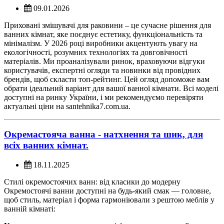
09.01.2026
Приховані змішувачі для раковини – це сучасне рішення для
ванних кімнат, яке поєднує естетику, функціональність та
мінімалізм. У 2026 році виробники акцентують увагу на
екологічності, розумних технологіях та довговічності
матеріалів. Ми проаналізували ринок, враховуючи відгуки
користувачів, експертні огляди та новинки від провідних
брендів, щоб скласти топ-рейтинг. Цей огляд допоможе вам
обрати ідеальний варіант для вашої ванної кімнати. Всі моделі
доступні на ринку України, і ми рекомендуємо перевіряти
актуальні ціни на santehnika7.com.ua.
Окремастояча ванна - натхнення та шик, для
всіх ванних кімнат.
18.11.2025
Стилі окремостоячих ванн: від класики до модерну
Окремостоячі ванни доступні на будь-який смак — головне,
щоб стиль, матеріал і форма гармоніювали з рештою меблів у
ванній кімнаті: