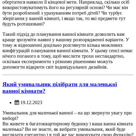
обертатися навколо її кінцевої мети. Наприклад, скільки осіб
використовуватимуть його на регулярній основі? Чи має він
бути розроблений з урахуванням потреб дітей? Чи турбує
зберігання у ванній кімнаті, і якщо так, то які предмети тут
будуть розташовані?
Такий підхід до планування ванної кімнати дозволить вам
краще зрозуміти наявні у вашому розпорядженні варіанти. У
тому ж відношенні доцільно розглянути кілька можливих
конфігурацій планування ванної кімнати. У цьому сенсі немає
нічого поганого в тому, щоб мислити трохи нестандартно,
оскільки експерименти з різними рішеннями можуть
допомогти відкрити світ індивідуальних дизайнів.
Який умивальник підібрати для маленької
ванної кімнати?
19.12.2023
Умивальник для маленької ванної – на що звернути увагу при
виборі?
Ви живете в багатоквартирному будинку і ваша ванна кімната
маленька? Ви не знаєте, як вибрати умивальник, який буде
виглядати елегантно і в той же час виконувати свою функцію?