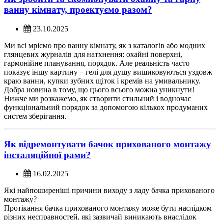
ванну кімнату, проектуємо разом?
23.10.2025
Ми всі мріємо про ванну кімнату, як з каталогів або модних
глянцевих журналів для натхнення: охайні поверхні,
гармонійне планування, порядок. Але реальність часто
показує іншу картину – гелі для душу вишиковуються уздовж
краю ванни, купки зубних щіток і кремів на умивальнику.
Добра новина в тому, що цього всього можна уникнути!
Нижче ми розкажемо, як створити стильний і водночас
функціональний порядок за допомогою кількох продуманих
систем зберігання.
Як відремонтувати бачок прихованого монтажу
інсталяційної рами?
16.02.2025
Які найпоширеніші причини виходу з ладу бачка прихованого
монтажу?
Протікання бачка прихованого монтажу може бути наслідком
різних несправностей, які зазвичай виникають внаслідок