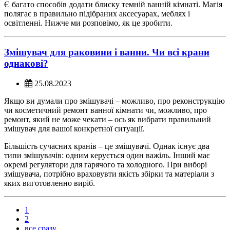
Є багато способів додати блиску темній ванній кімнаті. Магія
полягає в правильно підібраних аксесуарах, меблях і
освітленні. Нижче ми розповімо, як це зробити.
Змішувач для раковини і ванни. Чи всі крани
однакові?
25.08.2023
Якщо ви думали про змішувачі – можливо, про реконструкцію
чи косметичний ремонт ванної кімнати чи, можливо, про
ремонт, який не може чекати – ось як вибрати правильний
змішувач для вашої конкретної ситуації.
Більшість сучасних кранів – це змішувачі. Однак існує два
типи змішувачів: одним керується один важіль. Інший має
окремі регулятори для гарячого та холодного. При виборі
змішувача, потрібно враховувти якість збірки та матеріали з
яких виготовленно виріб.
1
2
все сразу