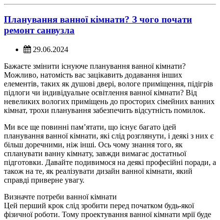
Планування ванної кімнати? З чого почати
ремонт санвузла
29.06.2024
Бажаєте змінити існуюче планування ванної кімнати?
Можливо, натомість вас зацікавить додавання інших
елементів, таких як душові двері, вологе приміщення, підігрів
підлоги чи індивідуальне освітлення ванної кімнати? Від
невеликих вологих приміщень до просторих сімейних ванних
кімнат, трохи планування забезпечить відсутність помилок.
Ми все ще повинні пам’ятати, що існує багато ідей
планування ванної кімнати, які слід розглянути, і деякі з них є
більш доречними, ніж інші. Ось чому знання того, як
спланувати ванну кімнату, завжди вимагає достатньої
підготовки. Давайте подивимося на деякі професійні поради, а
також на те, як реалізувати дизайн ванної кімнати, який
справді приверне увагу.
Визначте потреби ванної кімнати
Цей перший крок слід зробити перед початком будь-якої
фізичної роботи. Тому проектування ванної кімнати мрії буде