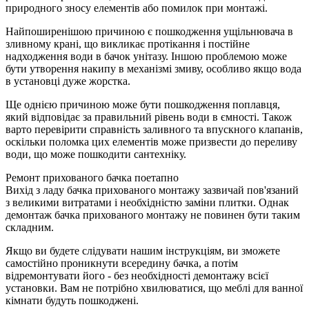
природного зносу елементів або помилок при монтажі.
Найпоширенішою причиною є пошкодження ущільнювача в
зливному крані, що викликає протікання і постійне
надходження води в бачок унітазу. Іншою проблемою може
бути утворення накипу в механізмі змиву, особливо якщо вода
в установці дуже жорстка.
Ще однією причиною може бути пошкодження поплавця,
який відповідає за правильний рівень води в ємності. Також
варто перевірити справність заливного та впускного клапанів,
оскільки поломка цих елементів може призвести до переливу
води, що може пошкодити сантехніку.
Ремонт прихованого бачка поетапно
Вихід з ладу бачка прихованого монтажу зазвичай пов'язаний
з великими витратами і необхідністю заміни плитки. Однак
демонтаж бачка прихованого монтажу не повинен бути таким
складним.
Якщо ви будете слідувати нашим інструкціям, ви зможете
самостійно проникнути всередину бачка, а потім
відремонтувати його - без необхідності демонтажу всієї
установки. Вам не потрібно хвилюватися, що меблі для ванної
кімнати будуть пошкоджені.