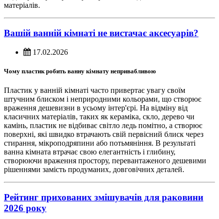
матеріалів.
Вашій ванній кімнаті не вистачає аксесуарів?
17.02.2026
Чому пластик робить ванну кімнату непривабливою
Пластик у ванній кімнаті часто привертає увагу своїм
штучним блиском і неприродними кольорами, що створює
враження дешевизни в усьому інтер'єрі. На відміну від
класичних матеріалів, таких як кераміка, скло, дерево чи
камінь, пластик не відбиває світло ледь помітно, а створює
поверхні, які швидко втрачають свій первісний блиск через
стирання, мікроподряпини або потьмяніння. В результаті
ванна кімната втрачає свою елегантність і глибину,
створюючи враження простору, перевантаженого дешевими
рішеннями замість продуманих, довговічних деталей.
Рейтинг прихованих змішувачів для раковини
2026 року