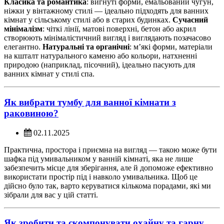
Класика та романтика
: вигнуті форми, емальований чугун,
ніжки у вінтажному стилі — ідеально підходять для ванних
кімнат у сільському стилі або в старих будинках.
Сучасний
мінімалізм
: чіткі лінії, матові поверхні, бетон або акрил
створюють мінімалістичний вигляд і виглядають позачасово
елегантно.
Натуральні та органічні
: м’які форми, матеріали
на кшталт натурального каменю або кольори, натхненні
природою (наприклад, пісочний), ідеально пасують для
ванних кімнат у стилі спа.
Як вибрати тумбу для ванної кімнати з
раковиною?
02.11.2025
Практична, простора і приємна на вигляд — такою може бути
шафка під умивальником у ванній кімнаті, яка не лише
забезпечить місце для зберігання, але й допоможе ефективно
використати простір під і навколо умивальника. Щоб це
дійсно було так, варто керуватися кількома порадами, які ми
зібрали для вас у цій статті.
Як зробити та скомпонувати охайну та гарну