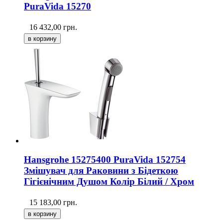
PuraVida 15270
16 432,00
грн.
Hansgrohe 15275400 PuraVida 152754
Змішувач для Раковини з Бідеткою
Гігієнічним Душом Колір Білий / Хром
15 183,00
грн.