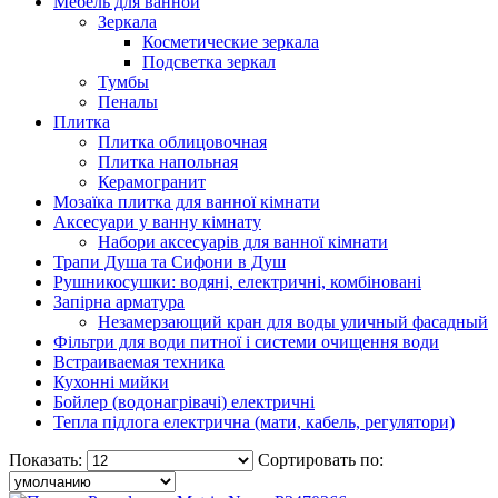
Мебель для ванной
Зеркала
Косметические зеркала
Подсветка зеркал
Тумбы
Пеналы
Плитка
Плитка облицовочная
Плитка напольная
Керамогранит
Мозаїка плитка для ванної кімнати
Аксесуари у ванну кімнату
Набори аксесуарів для ванної кімнати
Трапи Душа та Сифони в Душ
Рушникосушки: водяні, електричні, комбіновані
Запірна арматура
Незамерзающий кран для воды уличный фасадный
Фільтри для води питної і системи очищення води
Встраиваемая техника
Кухонні мийки
Бойлер (водонагрівачі) електричні
Тепла підлога електрична (мати, кабель, регулятори)
Показать:
Сортировать по: