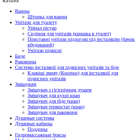
Каталог
Ванны
Шторка для ванни
Унітази для туалету
Урінал пісуар
Сидіння для унітазів (кришка в туалет)
Приставні унітази підлогові під інсталяцію (бачок
вбудований)
Унітази підвісні
Биде
Раковины
Системи інсталяції для підвісних унітазів та біде
Клавіші змиву (Кнопки) для інсталяції для
підвісних унітазів
Змішувачі
Змішувач з гігієнічним душем
Змішувач для кухні кран
Змішувач для біде (кран)
Змішувач термостат (кран)
Змішувач для раковини
Душевые системы
Душевые кабины
Поддоны
Гидромассажные боксы