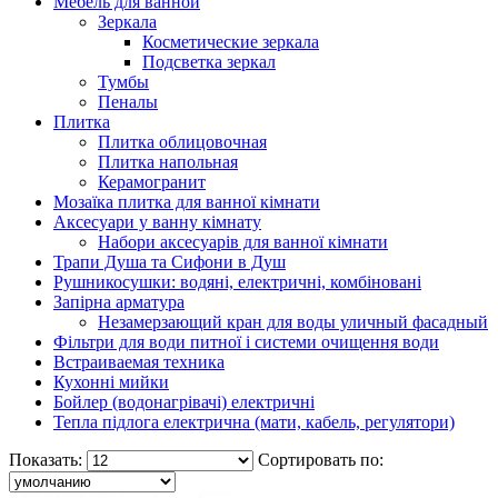
Мебель для ванной
Зеркала
Косметические зеркала
Подсветка зеркал
Тумбы
Пеналы
Плитка
Плитка облицовочная
Плитка напольная
Керамогранит
Мозаїка плитка для ванної кімнати
Аксесуари у ванну кімнату
Набори аксесуарів для ванної кімнати
Трапи Душа та Сифони в Душ
Рушникосушки: водяні, електричні, комбіновані
Запірна арматура
Незамерзающий кран для воды уличный фасадный
Фільтри для води питної і системи очищення води
Встраиваемая техника
Кухонні мийки
Бойлер (водонагрівачі) електричні
Тепла підлога електрична (мати, кабель, регулятори)
Показать:
Сортировать по: