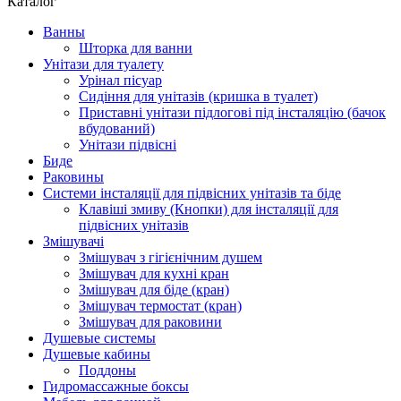
Каталог
Ванны
Шторка для ванни
Унітази для туалету
Урінал пісуар
Сидіння для унітазів (кришка в туалет)
Приставні унітази підлогові під інсталяцію (бачок
вбудований)
Унітази підвісні
Биде
Раковины
Системи інсталяції для підвісних унітазів та біде
Клавіші змиву (Кнопки) для інсталяції для
підвісних унітазів
Змішувачі
Змішувач з гігієнічним душем
Змішувач для кухні кран
Змішувач для біде (кран)
Змішувач термостат (кран)
Змішувач для раковини
Душевые системы
Душевые кабины
Поддоны
Гидромассажные боксы