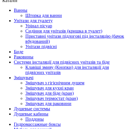
Каталог
Ванны
Шторка для ванни
Унітази для туалету
Урінал пісуар
Сидіння для унітазів (кришка в туалет)
Приставні унітази підлогові під інсталяцію (бачок
вбудований)
Унітази підвісні
Биде
Раковины
Системи інсталяції для підвісних унітазів та біде
Клавіші змиву (Кнопки) для інсталяції для
підвісних унітазів
Змішувачі
Змішувач з гігієнічним душем
Змішувач для кухні кран
Змішувач для біде (кран)
Змішувач термостат (кран)
Змішувач для раковини
Душевые системы
Душевые кабины
Поддоны
Гидромассажные боксы