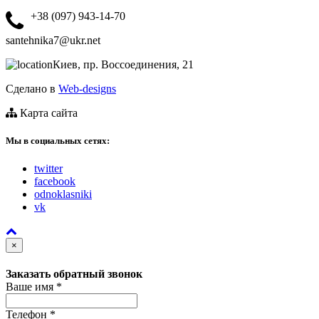
+38 (097) 943-14-70
santehnika7@ukr.net
Киев, пр. Воссоединения, 21
Сделано в
Web-designs
Карта сайта
Мы в социальных сетях:
twitter
facebook
odnoklasniki
vk
×
Заказать обратный звонок
Ваше имя
*
Телефон
*