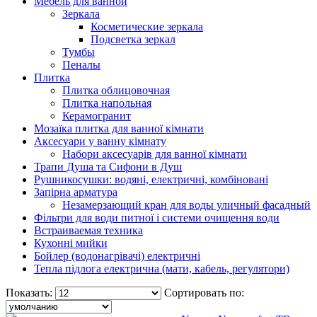
Мебель для ванной
Зеркала
Косметические зеркала
Подсветка зеркал
Тумбы
Пеналы
Плитка
Плитка облицовочная
Плитка напольная
Керамогранит
Мозаїка плитка для ванної кімнати
Аксесуари у ванну кімнату
Набори аксесуарів для ванної кімнати
Трапи Душа та Сифони в Душ
Рушникосушки: водяні, електричні, комбіновані
Запірна арматура
Незамерзающий кран для воды уличный фасадный
Фільтри для води питної і системи очищення води
Встраиваемая техника
Кухонні мийки
Бойлер (водонагрівачі) електричні
Тепла підлога електрична (мати, кабель, регулятори)
Показать:
Сортировать по: