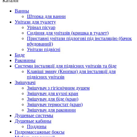
Каталог
Ванны
Шторка для ванни
Унітази для туалету
Урінал пісуар
Сидіння для унітазів (кришка в туалет)
Приставні унітази підлогові під інсталяцію (бачок
вбудований)
Унітази підвісні
Биде
Раковины
Системи інсталяції для підвісних унітазів та біде
Клавіші змиву (Кнопки) для інсталяції для
підвісних унітазів
Змішувачі
Змішувач з гігієнічним душем
Змішувач для кухні кран
Змішувач для біде (кран)
Змішувач термостат (кран)
Змішувач для раковини
Душевые системы
Душевые кабины
Поддоны
Гидромассажные боксы