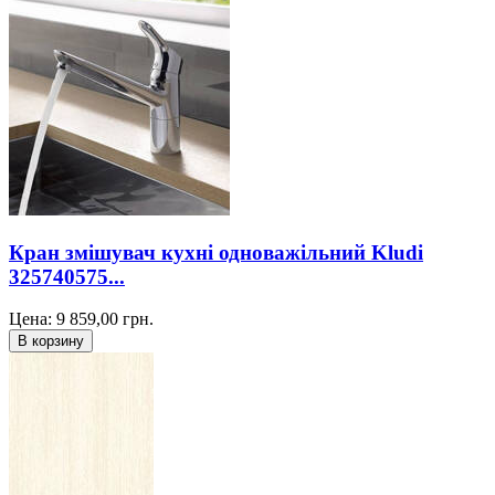
Кран змішувач кухні одноважільний Kludi
325740575...
Цена:
9 859,00
грн.